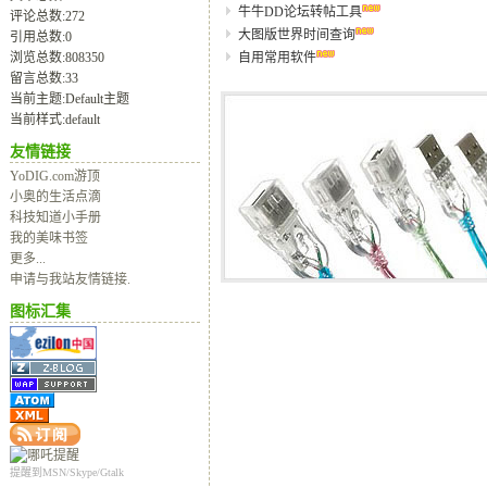
牛牛DD论坛转帖工具
评论总数:272
大图版世界时间查询
引用总数:0
浏览总数:808350
自用常用软件
留言总数:33
当前主题:Default主题
当前样式:default
友情链接
YoDIG.com游顶
小奥的生活点滴
科技知道小手册
我的美味书签
更多...
申请与我站友情链接.
图标汇集
提醒到MSN/Skype/Gtalk