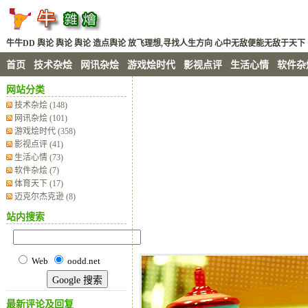
牛牛DD 舆论 舆论 舆论 造点舆论 放飞理想,寻找人生方向 心中无敌便能无敌于天下
首页
技术杂烩
网讯杂烩
游戏烩时代
影视点评
生活心情
软件杂
网站分类
技术杂烩
(148)
网讯杂烩
(101)
游戏烩时代
(358)
影视点评
(41)
生活心情
(73)
软件杂烩
(7)
体育天下
(17)
迈克尔杰克逊
(8)
站内搜索
Web
oodd.net
最新评论及回复