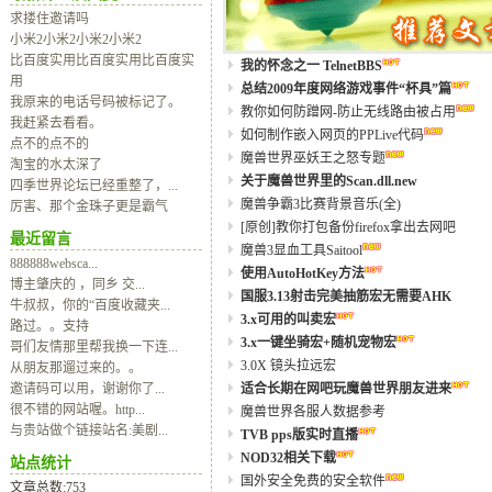
求搂住邀请吗
小米2小米2小米2小米2
比百度实用比百度实用比百度实
我的怀念之一 TelnetBBS
用
总结2009年度网络游戏事件“杯具”篇
我原来的电话号码被标记了。
教你如何防蹭网-防止无线路由被占用
我赶紧去看看。
如何制作嵌入网页的PPLive代码
点不的点不的
魔兽世界巫妖王之怒专题
淘宝的水太深了
关于魔兽世界里的Scan.dll.new
四季世界论坛已经重整了，...
魔兽争霸3比赛背景音乐(全)
厉害、那个金珠子更是霸气
[原创]教你打包备份firefox拿出去网吧
最近留言
魔兽3显血工具Saitool
888888websca...
使用AutoHotKey方法
博主肇庆的 ，同乡 交...
国服3.13射击完美抽筋宏无需要AHK
牛叔叔，你的“百度收藏夹...
3.x可用的叫卖宏
路过。。支持
3.x一键坐骑宏+随机宠物宏
哥们友情那里帮我换一下连...
3.0X 镜头拉远宏
从朋友那遛过来的。。
邀请码可以用，谢谢你了...
适合长期在网吧玩魔兽世界朋友进来
很不错的网站喔。http...
魔兽世界各服人数据参考
与贵站做个链接站名:美剧...
TVB pps版实时直播
NOD32相关下载
站点统计
国外安全免费的安全软件
文章总数:753