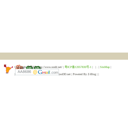
Copyright 牛牛DD http://www.oodd.net/ |
粤ICP备12057830号-1
| |
.
|
SiteMap
|
|
|ooDD.net | Powered By Z-Blog |
|