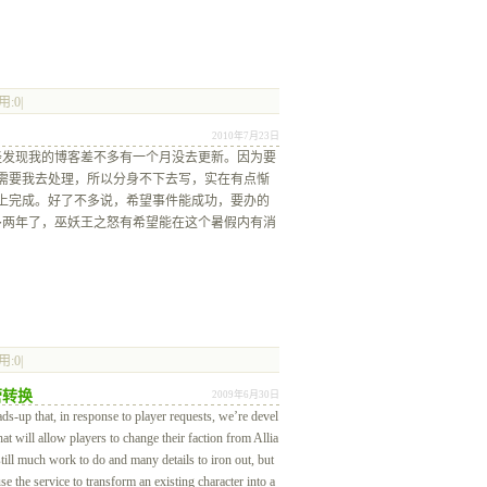
:0|
2010年7月23日
发现我的博客差不多有一个月没去更新。因为要
需要我去处理，所以分身不下去写，实在有点惭
上完成。好了不多说，希望事件能成功，要办的
多两年了，巫妖王之怒有希望能在这个暑假内有消
:0|
营转换
2009年6月30日
ds-up that, in response to player requests, we’re devel
at will allow players to change their faction from Allia
till much work to do and many details to iron out, but
 use the service to transform an existing character into a