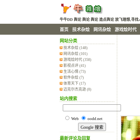
牛牛DD 舆论 舆论 舆论 造点舆论 放飞理想,
首页
技术杂烩
网讯杂烩
游戏烩时代
网站分类
技术杂烩
(148)
网讯杂烩
(101)
游戏烩时代
(358)
影视点评
(41)
生活心情
(73)
软件杂烩
(7)
体育天下
(17)
迈克尔杰克逊
(8)
站内搜索
Web
oodd.net
最新评论及回复