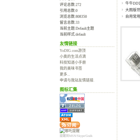
牛牛DD
评论总数:272
大图版
引用总数:0
浏览总数:808350
自用常
留言总数:33
当前主题:Default主题
当前样式:default
友情链接
YoDIG.com游顶
小奥的生活点滴
科技知道小手册
我的美味书签
更多...
申请与我站友情链接.
图标汇集
提醒到MSN/Skype/Gtalk