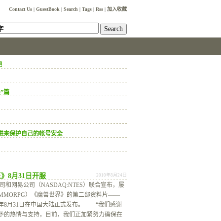
Contact Us
|
GuestBook
|
Search
|
Tags
|
Rss
|
加入收藏
吧
具”篇
友进来保护自己的帐号安全
》8月31日开服
2010年8月24日
公司和网易公司（NASDAQ:NTES）联合宣布，屡
MMORPG）《魔兽世界》的第二部资料片——
0年8月31日在中国大陆正式发布。 “我们感谢
予的热情与支持，目前，我们正加紧努力确保在