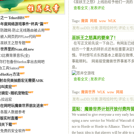
《巫妖王之怒》上线后给予他们一流的
查看全文
|
发表评论
一 TelnetBBS
Tags:
魔兽
网易
wow
WLK
09年度网络游戏事件“杯具”篇
发布:ooDD| 分类:游戏烩时代| 评论:1| 引用
防蹭网-防止无线路由被占用
嵌入网页的PPLive代码
巫妖王之怒真的要来了！
界巫妖王之怒专题
在写正文前先说一下自己，有网友已经
界里的Scan.dll.new
经历一个重大的转折点还有些重要决定
愧。平时想写点东西基本上都是在微博
3比赛背景音乐(全)
事能顺利。 网易接受魔兽世界事差不
你打包备份firefox拿出去网吧
息。
工具Saitool
oHotKey方法
查看全文
|
发表评论
13射击完美抽筋宏无需要AHK
用的叫卖宏
Tags:
魔兽世界
WLK
wow
网易
键坐骑宏+随机宠物宏
发布:ooDD| 分类:游戏烩时代| 评论:1| 引用
镜头拉远宏
期在网吧玩魔兽世界朋友进来
蓝贴：魔兽世界计划开放付费阵
界各服人数据参考
We wanted to give everyone a very early hea
ps版实时直播
oping a new service for World of Warcraft th
2相关下载
nce to Horde or Horde to Alliance. There’s s
全免费的安全软件
the basic idea is that players will be able to