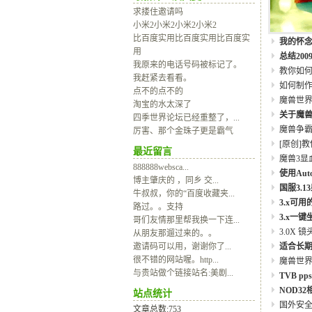
求搂住邀请吗
小米2小米2小米2小米2
比百度实用比百度实用比百度实
我的怀念之
用
总结20
我原来的电话号码被标记了。
教你如何
我赶紧去看看。
如何制作
点不的点不的
魔兽世
淘宝的水太深了
关于魔兽世
四季世界论坛已经重整了，...
魔兽争霸
厉害、那个金珠子更是霸气
[原创]教
最近留言
魔兽3显血
888888websca...
使用Aut
博主肇庆的 ，同乡 交...
国服3.
牛叔叔，你的“百度收藏夹...
3.x可
路过。。支持
3.x一
哥们友情那里帮我换一下连...
3.0X 
从朋友那遛过来的。。
邀请码可以用，谢谢你了...
适合长
很不错的网站喔。http...
魔兽世
与贵站做个链接站名:美剧...
TVB p
NOD3
站点统计
国外安
文章总数:753