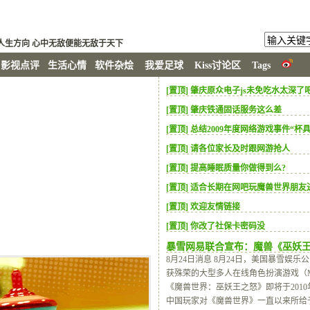
寻找人生方向 心中无敌便能无敌于天下
影视点评
生活心情
软件杂烩
我爱足球
Kiss讨论区
Tags
[置顶] 肇庆原众电子js未免吃水太深了
[置顶] 肇庆铁通固话服务这么差
[置顶] 总结2009年度网络游戏事件“杯
[置顶] 请各位家长及时跟网游抢人
[置顶] 提高睡眠质量你做得到么?
[置顶] 适合长期在网吧玩魔兽世界朋
[置顶] 欢迎友情链接
[置顶] 你改了社保卡密码没
暴雪网易联合宣布：魔兽《巫妖王
8月24日消息 8月24日，美国暴雪娱乐
获殊荣的大型多人在线角色扮演游戏（
《魔兽世界：巫妖王之怒》即将于201
中国玩家对《魔兽世界》一直以来所给