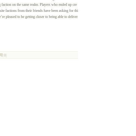
g faction on the same realm. Players who ended up cre
ite factions from their friends have been asking for thi
’re pleased to be getting closer to being able to deliver
:0|