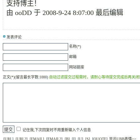
支持博主！
由 ooDD 于 2008-9-24 8:07:00 最后编辑
发表评论
名称(*)
邮箱
网站链接
正文(*)(留言最长字数:1000)
自动过滤提交过程需时，请耐心等待提交完成后再关闭
记住我,下次回复时不用重新输入个人信息
[URL]
[URL2]
[EMAIL]
[EMAIL2]
[B]
[I]
[U]
[S]
[QUOTE]
显示UBB表情>>