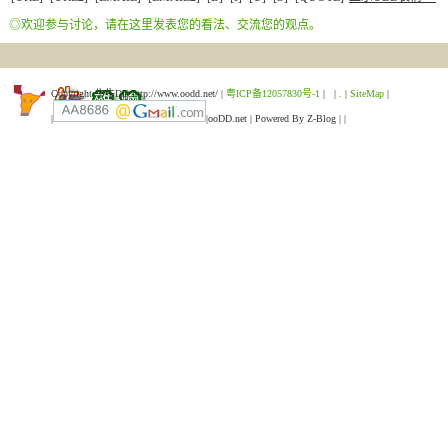
◎欢迎参与讨论，请在这里发表您的看法、交流您的观点。
Copyright 牛牛DD http://www.oodd.net/ |
粤ICP备12057830号-1
| |
.
|
SiteMap
|
|
|ooDD.net | Powered By Z-Blog |
|